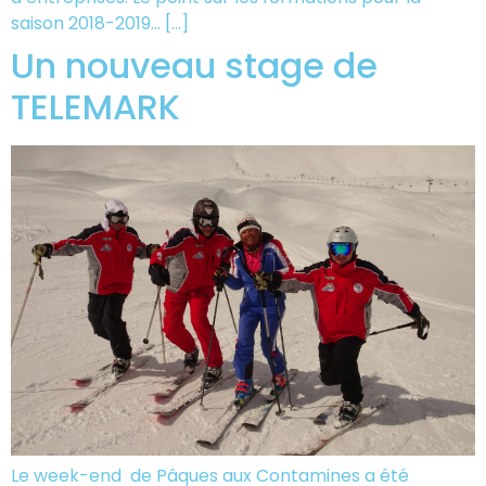
saison 2018-2019… […]
Un nouveau stage de
TELEMARK
Le week-end de Pâques aux Contamines a été