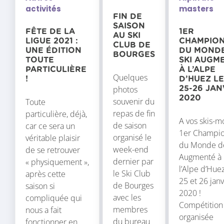
activités
masters
FIN DE
SAISON
FÊTE DE LA
1ER
AU SKI
LIGUE 2021 :
CHAMPIO
CLUB DE
UNE ÉDITION
DU MOND
BOURGES
TOUTE
SKI AUGM
PARTICULIÈRE
À L’ALPE
Quelques
!
D’HUEZ LE
photos
25-26 JAN
2020
souvenir du
Toute
repas de fin
particulière, déjà,
A vos skis-mo
de saison
car ce sera un
1er Champi
organisé le
véritable plaisir
du Monde de
week-end
de se retrouver
Augmenté à
dernier par
« physiquement »,
l’Alpe d’Huez
le Ski Club
après cette
25 et 26 janv
de Bourges
saison si
2020 !
avec les
compliquée qui
Compétition
membres
nous a fait
organisée
du bureau
fonctionner en