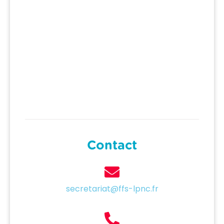
Formation des cadres et des
officiels
BTR & sécurité
Contact
secretariat@ffs-lpnc.fr