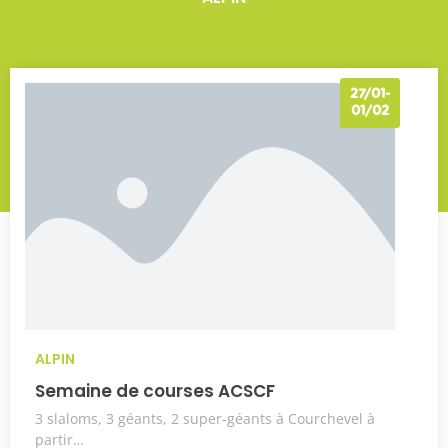
27/01-
01/02
ALPIN
Semaine de courses ACSCF
3 slaloms, 3 géants, 2 super-géants à Courchevel à
partir…