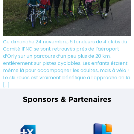
Ce dimanche 24 novembre, 6 fondeurs de 4 clubs du
Comité IFNO se sont retrouvés près de l’aéroport
d’Orly sur un parcours d’un peu plus de 20 km,
entièrement sur pistes cyclables. Les enfants étaient
même là pour accompagner les adultes, mais à vélo !
Le ski roues est vraiment bénéfique à l’approche de la
[…]
Sponsors & Partenaires