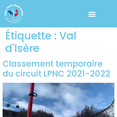
Étiquette :
Val
d'Isère
Classement temporaire
du circuit LPNC 2021-2022