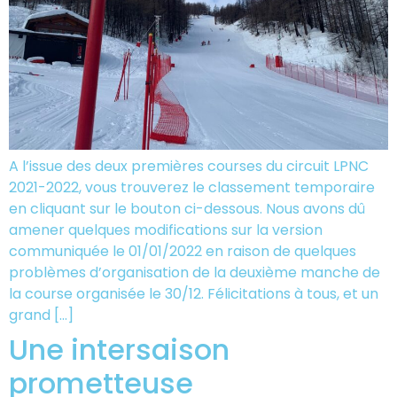
A l’issue des deux premières courses du circuit LPNC
2021-2022, vous trouverez le classement temporaire
en cliquant sur le bouton ci-dessous. Nous avons dû
amener quelques modifications sur la version
communiquée le 01/01/2022 en raison de quelques
problèmes d’organisation de la deuxième manche de
la course organisée le 30/12. Félicitations à tous, et un
grand […]
Une intersaison
prometteuse