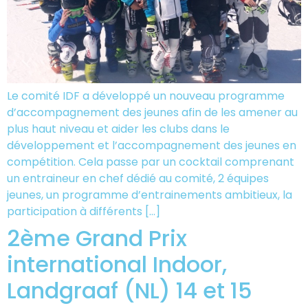
Le comité IDF a développé un nouveau programme
d’accompagnement des jeunes afin de les amener au
plus haut niveau et aider les clubs dans le
développement et l’accompagnement des jeunes en
compétition. Cela passe par un cocktail comprenant
un entraineur en chef dédié au comité, 2 équipes
jeunes, un programme d’entrainements ambitieux, la
participation à différents […]
2ème Grand Prix
international Indoor,
Landgraaf (NL) 14 et 15