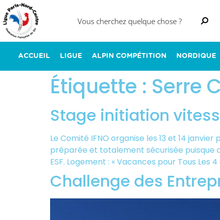
ACCUEIL
LIGUE
ALPIN COMPÉTITION
NORDIQUE
Étiquette :
Serre 
Stage initiation vites
Le Comité IFNO organise les 13 et 14 janvier p
préparée et totalement sécurisée puisque 
ESF. Logement : « Vacances pour Tous Les 4 s
Challenge des Entrepr