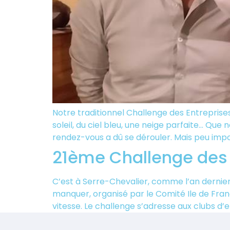
Notre traditionnel Challenge des Entreprise
soleil, du ciel bleu, une neige parfaite… Que
rendez-vous a dû se dérouler. Mais peu impo
21ème Challenge des 
C’est à Serre-Chevalier, comme l’an dernie
manquer, organisé par le Comité Ile de Fr
vitesse. Le challenge s’adresse aux clubs d’en