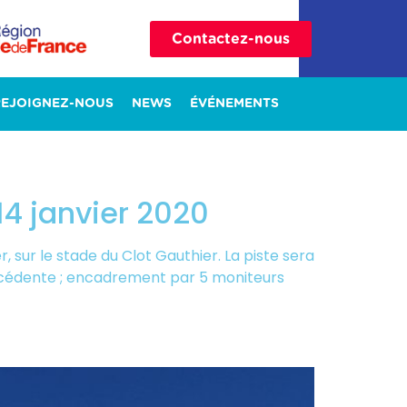
Contactez-nous
REJOIGNEZ-NOUS
NEWS
ÉVÉNEMENTS
 14 janvier 2020
r, sur le stade du Clot Gauthier. La piste sera
écédente ; encadrement par 5 moniteurs