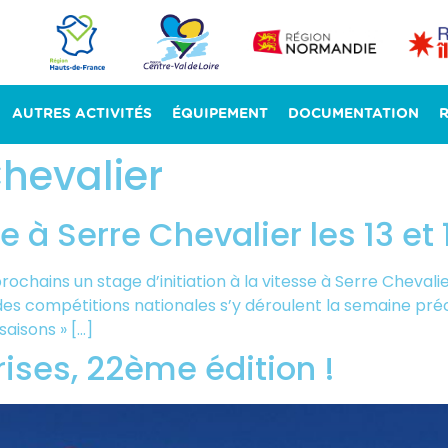
AUTRES ACTIVITÉS
ÉQUIPEMENT
DOCUMENTATION
Chevalier
se à Serre Chevalier les 13 et
rochains un stage d’initiation à la vitesse à Serre Chevalie
des compétitions nationales s’y déroulent la semaine pr
aisons » […]
ises, 22ème édition !