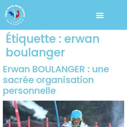
Étiquette :
erwan
boulanger
Erwan BOULANGER : une
sacrée organisation
personnelle