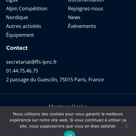
Alpin Compétition
Rejoignez-nous
Nordique
News
Autres activités
Événements
Équipement
Contact
secretariat@ffs-lpnc.fr
01.44.75.46.75
2 passage du Guesclin, 75015 Paris, France
Mentions légales
Nous utilisons des cookies pour vous garantir la meilleure
@ Ligue de Ski Paris-Nord-Centre 2021. Tous droits
expérience sur notre site web. Si vous continuez à utiliser ce
réservés.
site, nous supposerons que vous en êtes satisfait.
Cookies
OK