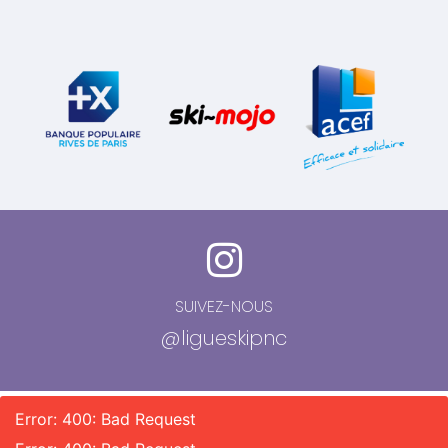
SUIVEZ-NOUS
@ligueskipnc
Error: 400: Bad Request