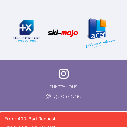
SUIVEZ-NOUS
@ligueskipnc
Error: 400: Bad Request