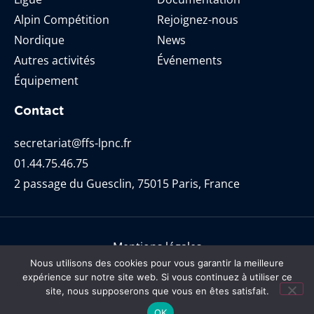
Alpin Compétition
Rejoignez-nous
Nordique
News
Autres activités
Événements
Équipement
Contact
secretariat@ffs-lpnc.fr
01.44.75.46.75
2 passage du Guesclin, 75015 Paris, France
Mentions légales
Nous utilisons des cookies pour vous garantir la meilleure
@ Ligue de Ski Paris-Nord-Centre 2021. Tous droits
expérience sur notre site web. Si vous continuez à utiliser ce
réservés.
site, nous supposerons que vous en êtes satisfait.
Cookies
OK