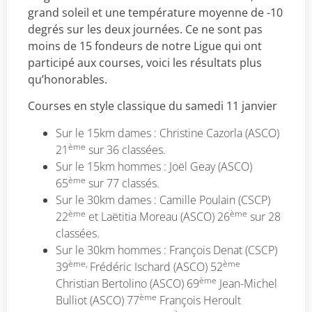
grand soleil et une température moyenne de -10
degrés sur les deux journées. Ce ne sont pas
moins de 15 fondeurs de notre Ligue qui ont
participé aux courses, voici les résultats plus
qu’honorables.
Courses en style classique du samedi 11 janvier
Sur le 15km dames : Christine Cazorla (ASCO)
ème
21
sur 36 classées.
Sur le 15km hommes : Joël Geay (ASCO)
ème
65
sur 77 classés.
Sur le 30km dames : Camille Poulain (CSCP)
ème
ème
22
et Laëtitia Moreau (ASCO) 26
sur 28
classées.
Sur le 30km hommes : François Denat (CSCP)
ème,
ème
39
Frédéric Ischard (ASCO) 52
ème
Christian Bertolino (ASCO) 69
Jean-Michel
ème
Bulliot (ASCO) 77
François Heroult