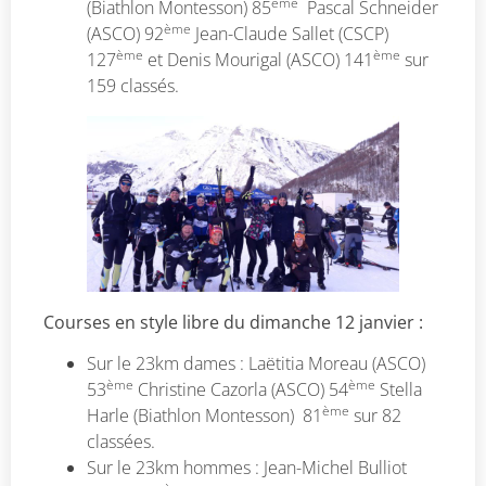
ème
(Biathlon Montesson) 85
Pascal Schneider
ème
(ASCO) 92
Jean-Claude Sallet (CSCP)
ème
ème
127
et Denis Mourigal (ASCO) 141
sur
159 classés.
Courses en style libre du dimanche 12 janvier :
Sur le 23km dames : Laëtitia Moreau (ASCO)
ème
ème
53
Christine Cazorla (ASCO) 54
Stella
ème
Harle (Biathlon Montesson) 81
sur 82
classées.
Sur le 23km hommes : Jean-Michel Bulliot