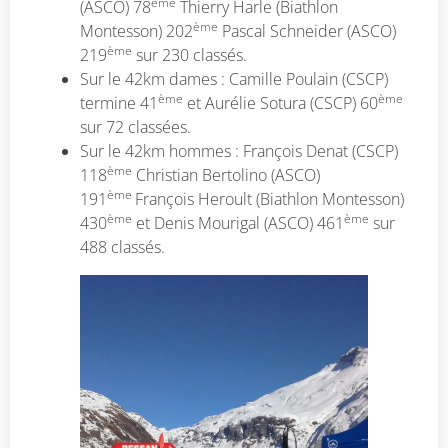
ème
(ASCO) 78
Thierry Harle (Biathlon
ème
Montesson) 202
Pascal Schneider (ASCO)
ème
219
sur 230 classés.
Sur le 42km dames : Camille Poulain (CSCP)
ème
ème
termine 41
et Aurélie Sotura (CSCP) 60
sur 72 classées.
Sur le 42km hommes : François Denat (CSCP)
ème
118
Christian Bertolino (ASCO)
ème
191
François Heroult (Biathlon Montesson)
ème
ème
430
et Denis Mourigal (ASCO) 461
sur
488 classés.